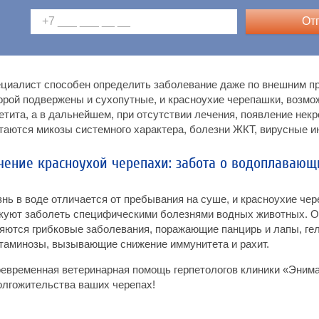
От
циалист способен определить заболевание даже по внешним пр
орой подвержены и сухопутные, и красноухие черепашки, возмо
етита, а в дальнейшем, при отсутствии лечения, появление нек
таются микозы системного характера, болезни ЖКТ, вирусные и
чение красноухой черепахи: забота о водоплаваю
нь в воде отличается от пребывания на суше, и красноухие чер
куют заболеть специфическими болезнями водных животных. О
яются грибковые заболевания, поражающие панцирь и лапы, ге
таминозы, вызывающие снижение иммунитета и рахит.
евременная ветеринарная помощь герпетологов клиники «Энимал
олгожительства ваших черепах!