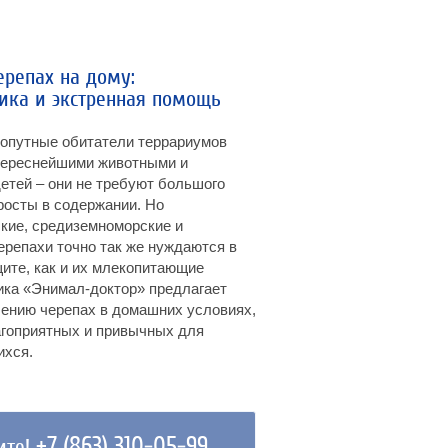
ерепах на дому:
ика и экстренная помощь
опутные обитатели террариумов
тереснейшими животными и
тей – они не требуют большого
росты в содержании. Но
кие, средиземноморские и
ерепахи точно так же нуждаются в
ите, как и их млекопитающие
ика «Энимал-доктор» предлагает
чению черепах в домашних условиях,
гоприятных и привычных для
хся.
+7 (863) 310-05-99
ите!