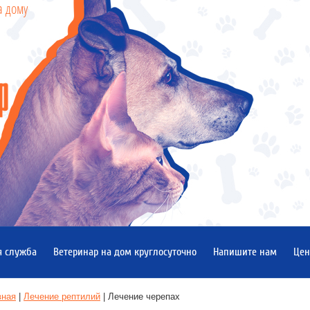
а дому
я служба
Ветеринар на дом круглосуточно
Напишите нам
Це
вная
 | 
Лечение рептилий
 | 
Лечение черепах