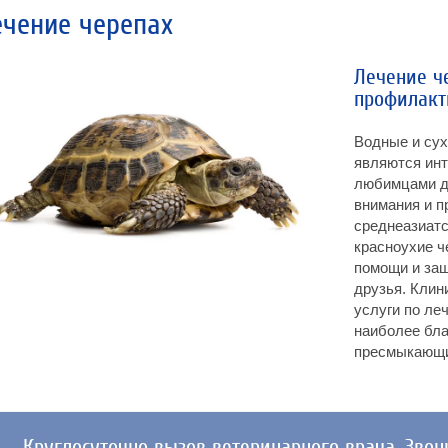
ечение черепах
Лечение ч
профилакт
Водные и сух
являются ин
любимцами де
внимания и п
среднеазиатс
красноухие ч
помощи и защ
друзья. Клин
услуги по ле
наиболее бла
пресмыкающи
Круглосуточно вызов ветеринарного врача. Звон