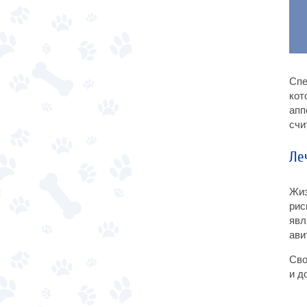
Спе
кот
апп
счи
Ле
Жиз
рис
явл
ави
Сво
и д