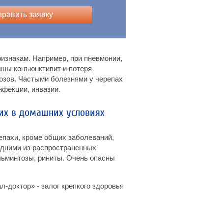
править заявку
изнакам. Например, при пневмонии,
жны конъюнктивит и потеря
розов. Частыми болезнями у черепах
нфекции, инвазии.
щих в домашних условиях
епахи, кроме общих заболеваний,
дними из распространенных
льминтозы, риниты. Очень опасны
-доктор» - залог крепкого здоровья